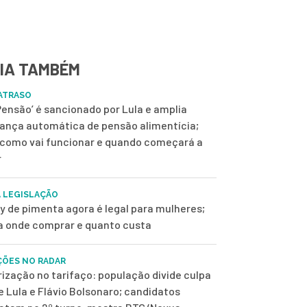
IA TAMBÉM
ATRASO
 Pensão’ é sancionado por Lula e amplia
ança automática de pensão alimentícia;
 como vai funcionar e quando começará a
r
 LEGISLAÇÃO
y de pimenta agora é legal para mulheres;
a onde comprar e quanto custa
ÇÕES NO RADAR
rização no tarifaço: população divide culpa
e Lula e Flávio Bolsonaro; candidatos