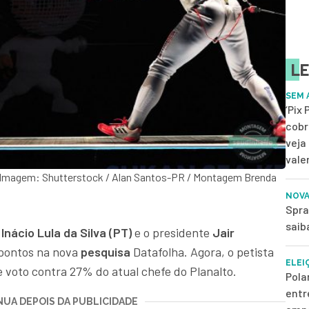
LE
SEM 
‘Pix
cobr
veja
vale
 Imagem: Shutterstock / Alan Santos-PR / Montagem Brenda
NOVA
Spra
saib
Inácio Lula da Silva (PT)
e o presidente
Jair
pontos na nova
pesquisa
Datafolha. Agora, o petista
ELEI
 voto contra 27% do atual chefe do Planalto.
Pola
entr
UA DEPOIS DA PUBLICIDADE