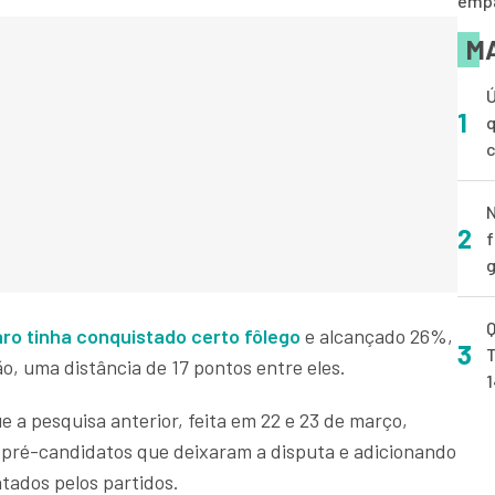
empa
MA
Ú
1
q
N
2
f
g
Q
ro tinha conquistado certo fôlego
e alcançado 26%,
3
T
o, uma distância de 17 pontos entre eles.
ue a pesquisa anterior, feita em 22 e 23 de março,
o pré-candidatos que deixaram a disputa e adicionando
tados pelos partidos.