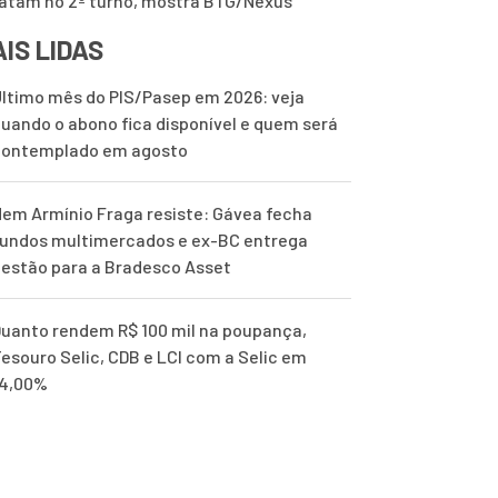
tam no 2º turno, mostra BTG/Nexus
IS LIDAS
ltimo mês do PIS/Pasep em 2026: veja
uando o abono fica disponível e quem será
contemplado em agosto
em Armínio Fraga resiste: Gávea fecha
undos multimercados e ex-BC entrega
estão para a Bradesco Asset
uanto rendem R$ 100 mil na poupança,
esouro Selic, CDB e LCI com a Selic em
14,00%