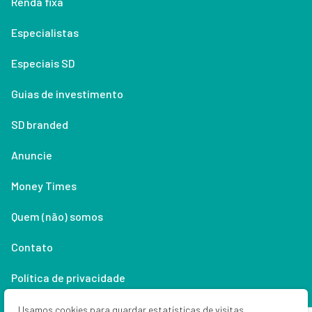
Renda fixa
Especialistas
Especiais SD
Guias de investimento
SD branded
Anuncie
Money Times
Quem (não) somos
Contato
Política de privacidade
Lifestyle
Usamos cookies para guardar estatísticas de visitas,