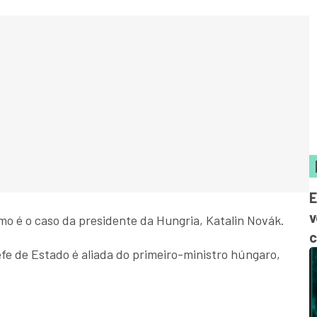
E
v
mo é o caso da presidente da Hungria, Katalin Novák.
c
efe de Estado é aliada do primeiro-ministro húngaro,