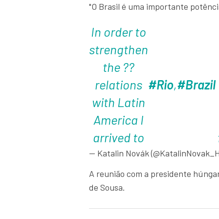
"O Brasil é uma importante potênc
In order to
strengthen
the ??
relations
#Rio
,
#Brazil
with Latin
America I
arrived to
— Katalin Novák (@KatalinNovak_
A reunião com a presidente húngar
de Sousa.