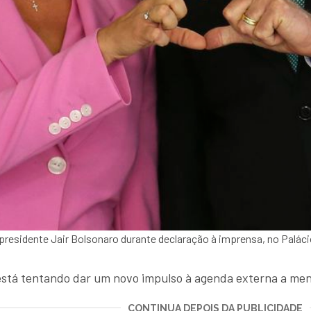
x-presidente Jair Bolsonaro durante declaração à imprensa, no Palác
está tentando dar um novo impulso à agenda externa a me
CONTINUA DEPOIS DA PUBLICIDADE