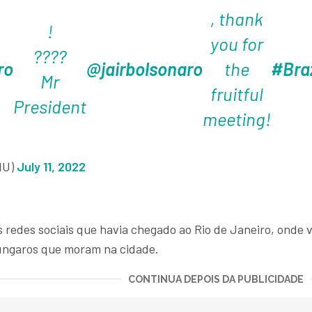
, thank
!
you for
????
ro
@jairbolsonaro
the
#Braz
Mr
fruitful
President
meeting!
HU)
July 11, 2022
 redes sociais que havia chegado ao Rio de Janeiro, onde v
húngaros que moram na cidade.
CONTINUA DEPOIS DA PUBLICIDADE