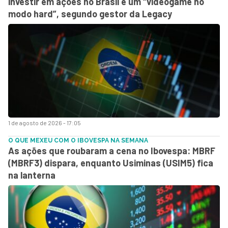
investir em ações no Brasil é um “videogame no
modo hard”, segundo gestor da Legacy
1 de agosto de 2026 - 17:05
O QUE MEXEU COM O IBOVESPA NA SEMANA
As ações que roubaram a cena no Ibovespa: MBRF
(MBRF3) dispara, enquanto Usiminas (USIM5) fica
na lanterna