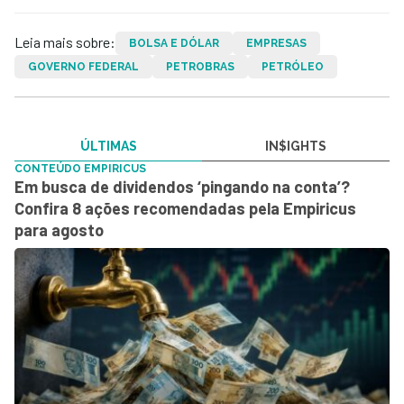
Leia mais sobre:
BOLSA E DÓLAR
EMPRESAS
GOVERNO FEDERAL
PETROBRAS
PETRÓLEO
ÚLTIMAS
IN$IGHTS
CONTEÚDO EMPIRICUS
Em busca de dividendos ‘pingando na conta’?
Confira 8 ações recomendadas pela Empiricus
para agosto