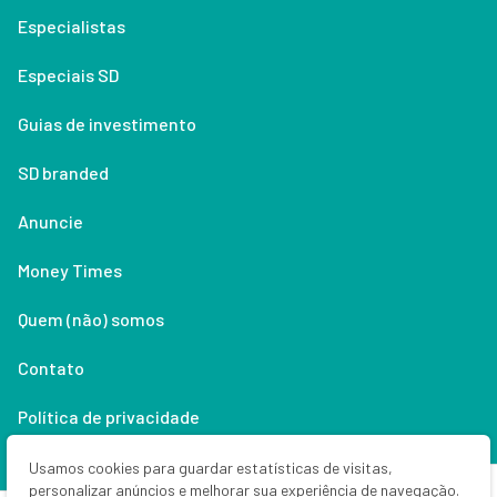
Especialistas
Especiais SD
Guias de investimento
SD branded
Anuncie
Money Times
Quem (não) somos
Contato
Política de privacidade
Lifestyle
Usamos cookies para guardar estatísticas de visitas,
personalizar anúncios e melhorar sua experiência de navegação.