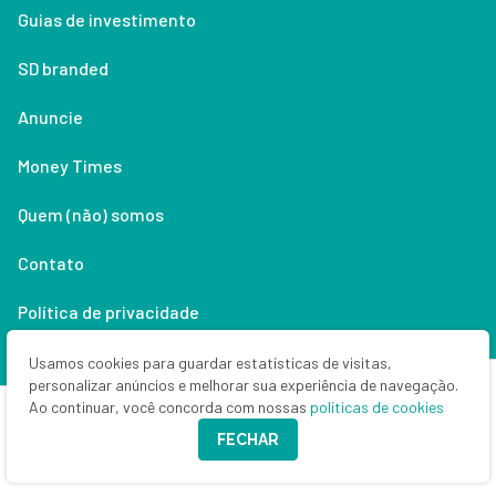
Guias de investimento
SD branded
Anuncie
Money Times
Quem (não) somos
Contato
Política de privacidade
Lifestyle
Usamos cookies para guardar estatísticas de visitas,
personalizar anúncios e melhorar sua experiência de navegação.
Ao continuar, você concorda com nossas
políticas de cookies
Copyright © 2026 Seu Dinheiro. Todos os direitos reservados.
FECHAR
CNPJ: 33.523.405/0001-63