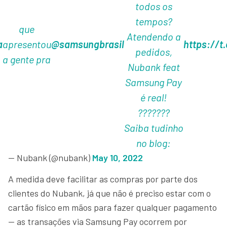
todos os
tempos?
que
Atendendo a
a
apresentou
@samsungbrasil
https://t
pedidos,
a gente pra
Nubank feat
Samsung Pay
é real!
???????
Saiba tudinho
no blog:
— Nubank (@nubank)
May 10, 2022
A medida deve facilitar as compras por parte dos
clientes do Nubank, já que não é preciso estar com o
cartão físico em mãos para fazer qualquer pagamento
— as transações via Samsung Pay ocorrem por