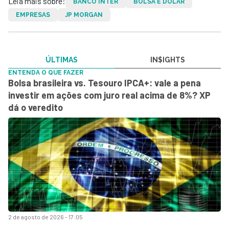
Leia mais sobre:
BANCO INTER
BOLSA E DÓLAR
EMPRESAS
JP MORGAN
ÚLTIMAS
IN$IGHTS
ENTENDA O QUE FAZER
Bolsa brasileira vs. Tesouro IPCA+: vale a pena
investir em ações com juro real acima de 8%? XP
dá o veredito
2 de agosto de 2026 - 17:05