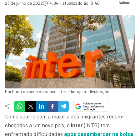
27 de junho de 2022
14:04 - atualizado às 18:48
Salvar
Fachada da sede do banco Inter. - Imagem: Divulgação
Como ocorre com a maioria dos imigrantes recém-
chegados a um novo país, o
Inter
(INTR) tem
enfrentado dificuldades
após desembarcar na bolsa