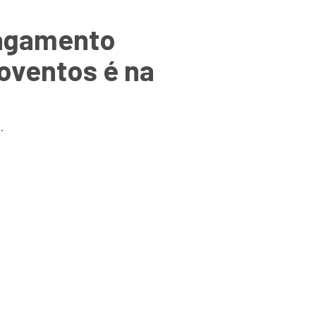
pagamento
roventos é na
.