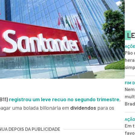
LE
AÇÕE
Pão 
hera
simp
FIM 
Nem 
mult
B11)
registrou um leve recuo no segundo trimestre
,
Brad
pagar uma bolada bilionária em
dividendos
para os
AÇÃO
Em t
UA DEPOIS DA PUBLICIDADE
favo