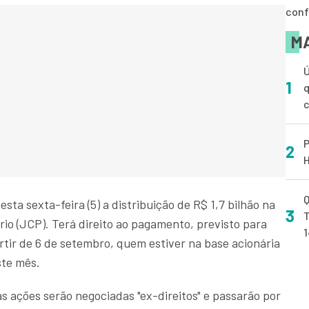
conf
MA
Ú
1
q
P
2
H
Q
sta sexta-feira (5) a distribuição de R$ 1,7 bilhão na
3
T
rio (JCP). Terá direito ao pagamento, previsto para
artir de 6 de setembro, quem estiver na base acionária
ste mês.
as ações serão negociadas "ex-direitos" e passarão por