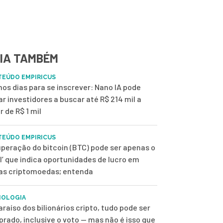
IA TAMBÉM
EÚDO EMPIRICUS
mos dias para se inscrever: Nano IA pode
ar investidores a buscar até R$ 214 mil a
r de R$ 1 mil
EÚDO EMPIRICUS
peração do bitcoin (BTC) pode ser apenas o
ol’ que indica oportunidades de lucro em
as criptomoedas; entenda
NOLOGIA
araíso dos bilionários cripto, tudo pode ser
rado, inclusive o voto — mas não é isso que