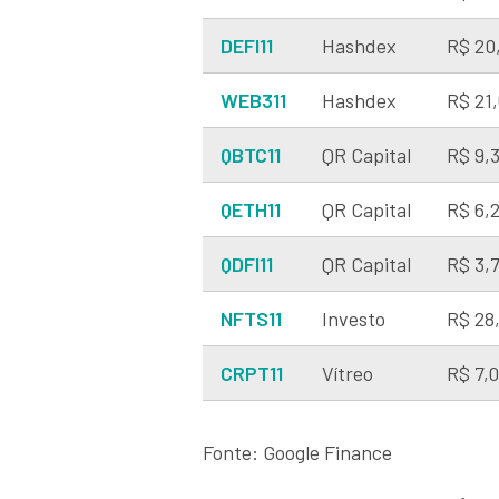
DEFI11
Hashdex
R$ 20
WEB311
Hashdex
R$ 21
QBTC11
QR Capital
R$ 9,
QETH11
QR Capital
R$ 6,
QDFI11
QR Capital
R$ 3,
NFTS11
Investo
R$ 28
CRPT11
Vítreo
R$ 7,
Fonte: Google Finance