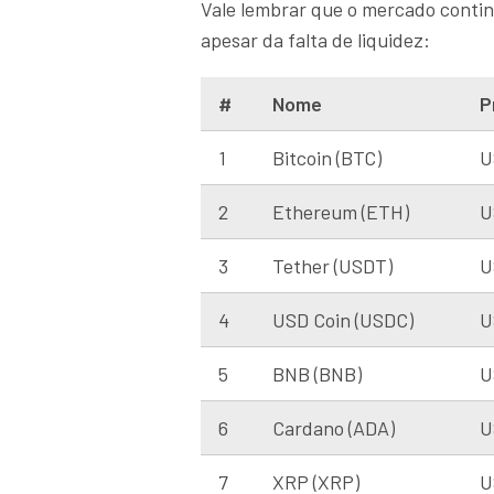
Vale lembrar que o mercado conti
apesar da falta de liquidez:
#
Nome
P
1
Bitcoin (BTC)
U
2
Ethereum (ETH)
U
3
Tether (USDT)
U
4
USD Coin (USDC)
U
5
BNB (BNB)
U
6
Cardano (ADA)
U
7
XRP (XRP)
U