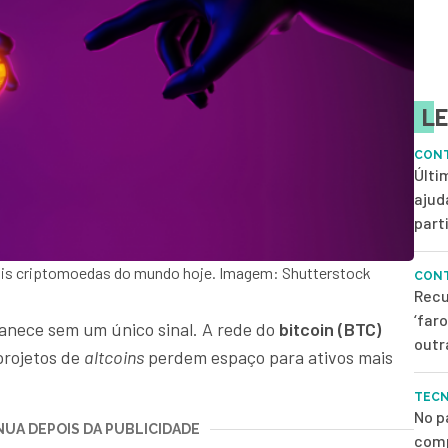
LE
CONT
Últi
ajud
parti
pais criptomoedas do mundo hoje. Imagem: Shutterstock
CONT
Recu
‘far
nece sem um único sinal. A rede do
bitcoin (BTC)
outr
projetos de
altcoins
perdem espaço para ativos mais
TEC
No p
UA DEPOIS DA PUBLICIDADE
comp