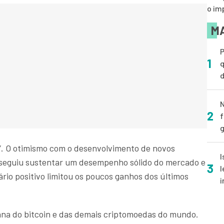
o im
MA
P
1
q
d
N
2
f
g
a”. O otimismo com o desenvolvimento de novos
I
seguiu sustentar um desempenho sólido do mercado e
3
l
rio positivo limitou os poucos ganhos dos últimos
i
na do bitcoin e das demais criptomoedas do mundo.