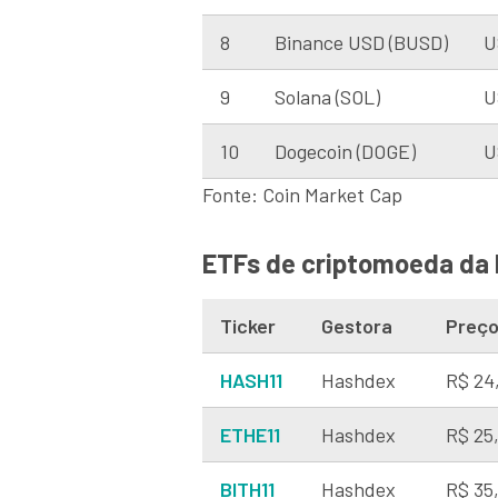
8
Binance USD (BUSD)
U
9
Solana (SOL)
U
10
Dogecoin (DOGE)
U
Fonte: Coin Market Cap
ETFs de criptomoeda da b
Ticker
Gestora
Preç
HASH11
Hashdex
R$ 24
ETHE11
Hashdex
R$ 25
BITH11
Hashdex
R$ 35