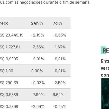
nua com as negociações durante o fim de semana,
reço
24h %
7d %
S$ 29.449,19
-2,19%
-0,65%
S$ 1.727,61
-3,55%
-1,63%
RE
S$ 0,9993
-0,01%
-0,01%
Ent
ver
S$ 1,00
0,00%
-0,01%
con
S$ 290,39
-0,02%
-2,59%
S$ 0,5886
-7,94%
6,62%
S$ 0,3898
-2,09%
-0,25%