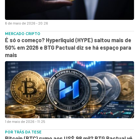
6 de maio de 2026 - 20:26
MERCADO CRIPTO
É só o começo? Hyperliquid (HYPE) saltou mais de
50% em 2026 e BTG Pactual diz se há espaço para
mais
1 de maio de 2026 - 11:25
POR TRÁS DA TESE
Bitcoin (BTC) rumo aos US$ 98 mil? BTG Pactual vê