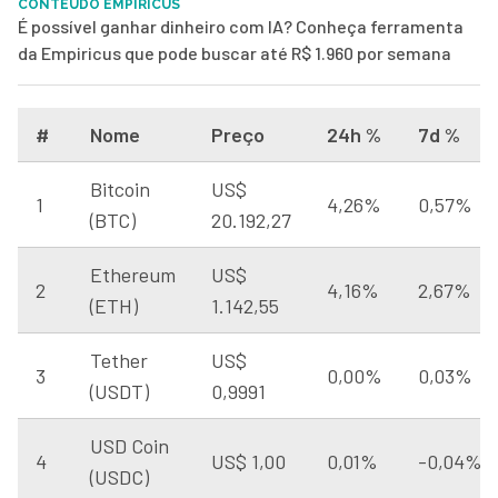
CONTEÚDO EMPIRICUS
É possível ganhar dinheiro com IA? Conheça ferramenta
da Empiricus que pode buscar até R$ 1.960 por semana
#
Nome
Preço
24h %
7d %
Bitcoin
US$
1
4,26%
0,57%
(BTC)
20.192,27
Ethereum
US$
2
4,16%
2,67%
(ETH)
1.142,55
Tether
US$
3
0,00%
0,03%
(USDT)
0,9991
USD Coin
4
US$ 1,00
0,01%
-0,04%
(USDC)