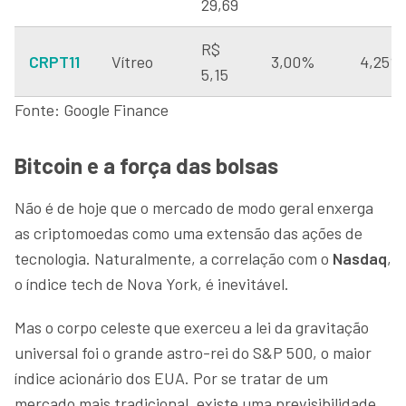
29,69
R$
CRPT11
Vítreo
3,00%
4,25%
5,15
Fonte: Google Finance
Bitcoin e a força das bolsas
Não é de hoje que o mercado de modo geral enxerga
as criptomoedas como uma extensão das ações de
tecnologia. Naturalmente, a correlação com o
Nasdaq
,
o índice tech de Nova York, é inevitável.
Mas o corpo celeste que exerceu a lei da gravitação
universal foi o grande astro-rei do S&P 500, o maior
índice acionário dos EUA. Por se tratar de um
mercado mais tradicional, existe uma previsibilidade