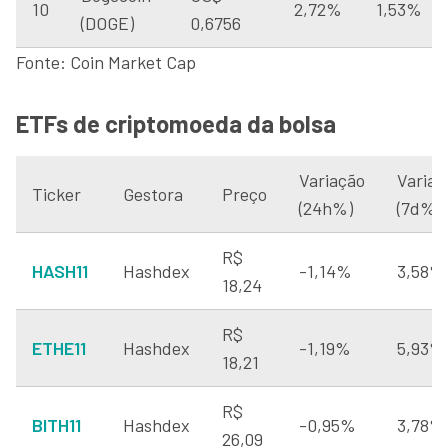
10
2,72%
1,53%
(DOGE)
0,6756
Fonte: Coin Market Cap
ETFs de criptomoeda da bolsa
Variação
Variaç
Ticker
Gestora
Preço
(24h%)
(7d%)
R$
HASH11
Hashdex
-1,14%
3,58%
18,24
R$
ETHE11
Hashdex
-1,19%
5,93%
18,21
R$
BITH11
Hashdex
-0,95%
3,78%
26,09