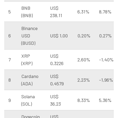
BNB
US$
5
6,31%
8,78%
(BNB)
238,11
Binance
6
USD
US$ 1,00
0,20%
0,27%
(BUSD)
XRP
US$
7
2,60%
-1,40%
(XRP)
0,3226
Cardano
US$
8
2,23%
-1,96%
(ADA)
0,4579
Solana
US$
9
8,33%
5,36%
(SOL)
36,23
Dogecoin
US$