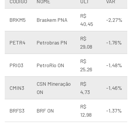
CÓDIGO
NOME
ULT
VAR
R$
BRKM5
Braskem PNA
-2,27%
40,45
R$
PETR4
Petrobras PN
-1,76%
29,08
R$
PRIO3
PetroRio ON
-1,48%
25,26
CSN Mineração
R$
CMIN3
-1,46%
ON
4,73
R$
BRFS3
BRF ON
-1,37%
12,98