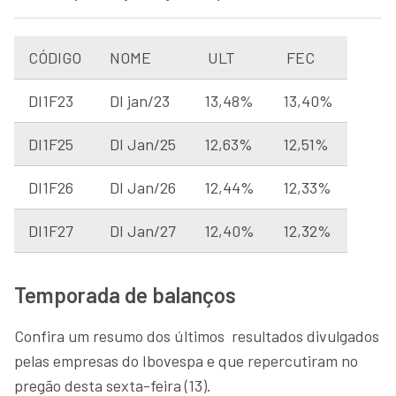
CÓDIGO
NOME
ULT
FEC
DI1F23
DI jan/23
13,48%
13,40%
DI1F25
DI Jan/25
12,63%
12,51%
DI1F26
DI Jan/26
12,44%
12,33%
DI1F27
DI Jan/27
12,40%
12,32%
Temporada de balanços
Confira um resumo dos últimos resultados divulgados
pelas empresas do Ibovespa e que repercutiram no
pregão desta sexta-feira (13).