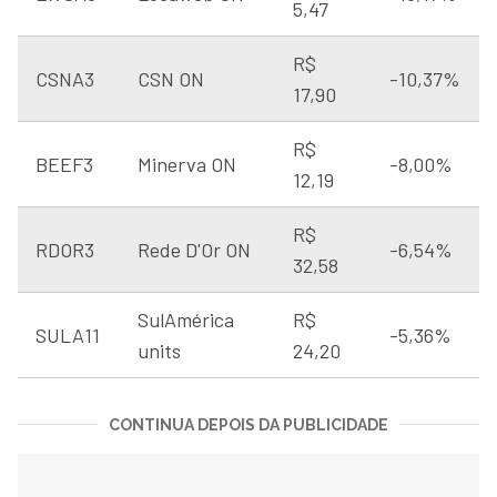
5,47
R$
CSNA3
CSN ON
-10,37%
17,90
R$
BEEF3
Minerva ON
-8,00%
12,19
R$
RDOR3
Rede D'Or ON
-6,54%
32,58
SulAmérica
R$
SULA11
-5,36%
units
24,20
CONTINUA DEPOIS DA PUBLICIDADE