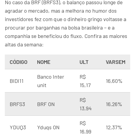
No caso da BRF (BRFS3), o balanço passou longe de
agradar o mercado, mas a melhora no humor dos
investidores fez com que o dinheiro gringo voltasse a
procurar por barganhas na bolsa brasileira – e a
companhia se beneficiou do fluxo. Confira as maiores
altas da semana:
CÓDIGO
NOME
ULT
VARSEM
Banco Inter
R$
BIDI11
16,60%
unit
15,17
R$
BRFS3
BRF ON
16,26%
13,94
R$
YDUQ3
Yduqs ON
12,37%
16,99