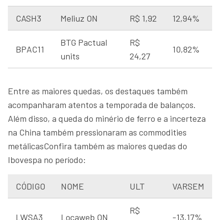
CASH3
Meliuz ON
R$ 1,92
12,94%
BTG Pactual
R$
BPAC11
10,82%
units
24,27
Entre as maiores quedas, os destaques também
acompanharam atentos a temporada de balanços.
Além disso, a queda do minério de ferro e a incerteza
na China também pressionaram as commodities
metálicasConfira também as maiores quedas do
Ibovespa no período:
CÓDIGO
NOME
ULT
VARSEM
R$
LWSA3
Locaweb ON
-13,17%