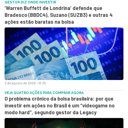
GESTOR DIZ ONDE INVESTIR
‘Warren Buffett de Londrina’ defende que
Bradesco (BBDC4), Suzano (SUZB3) e outras 4
ações estão baratas na bolsa
2 de agosto de 2026 - 13:35
VEJA QUATRO AÇÕES PARA COMPRAR AGORA
O problema crônico da bolsa brasileira: por que
investir em ações no Brasil é um “videogame no
modo hard”, segundo gestor da Legacy