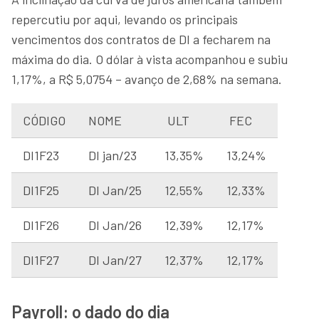
repercutiu por aqui, levando os principais
vencimentos dos contratos de DI a fecharem na
máxima do dia. O dólar à vista acompanhou e subiu
1,17%, a R$ 5,0754 – avanço de 2,68% na semana.
CÓDIGO
NOME
ULT
FEC
DI1F23
DI jan/23
13,35%
13,24%
DI1F25
DI Jan/25
12,55%
12,33%
DI1F26
DI Jan/26
12,39%
12,17%
DI1F27
DI Jan/27
12,37%
12,17%
Payroll: o dado do dia