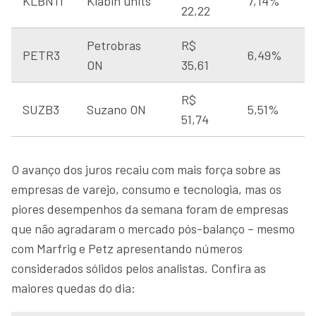
KLBN11
Klabin units
7,14%
22,22
Petrobras
R$
PETR3
6,49%
ON
35,61
R$
SUZB3
Suzano ON
5,51%
51,74
O avanço dos juros recaiu com mais força sobre as
empresas de varejo, consumo e tecnologia, mas os
piores desempenhos da semana foram de empresas
que não agradaram o mercado pós-balanço – mesmo
com Marfrig e Petz apresentando números
considerados sólidos pelos analistas. Confira as
maiores quedas do dia: