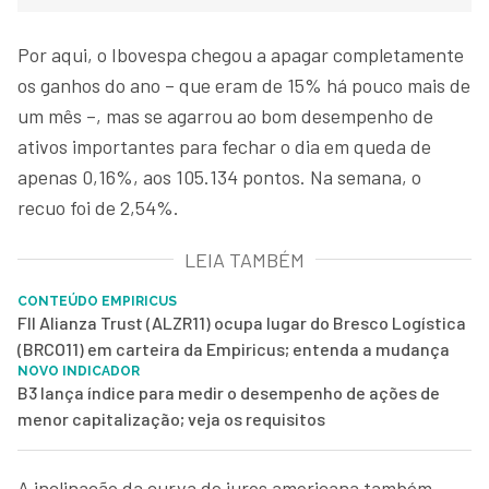
Por aqui, o Ibovespa chegou a apagar completamente
os ganhos do ano – que eram de 15% há pouco mais de
um mês –, mas se agarrou ao bom desempenho de
ativos importantes para fechar o dia em queda de
apenas 0,16%, aos 105.134 pontos. Na semana, o
recuo foi de 2,54%.
LEIA TAMBÉM
CONTEÚDO EMPIRICUS
FII Alianza Trust (ALZR11) ocupa lugar do Bresco Logística
(BRCO11) em carteira da Empiricus; entenda a mudança
NOVO INDICADOR
B3 lança índice para medir o desempenho de ações de
menor capitalização; veja os requisitos
A inclinação da curva de juros americana também