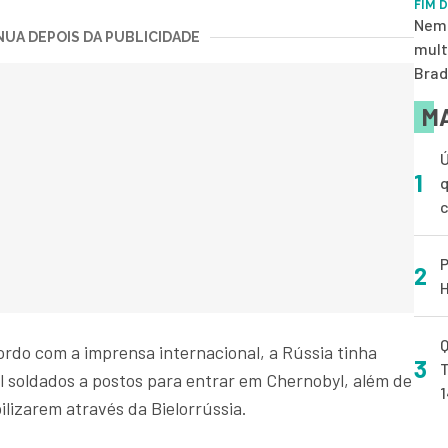
FIM 
Nem 
UA DEPOIS DA PUBLICIDADE
mult
Brad
MA
Ú
1
q
P
2
H
Q
cordo com a imprensa internacional, a Rússia tinha
3
T
l soldados a postos para entrar em Chernobyl, além de
ilizarem através da Bielorrússia.