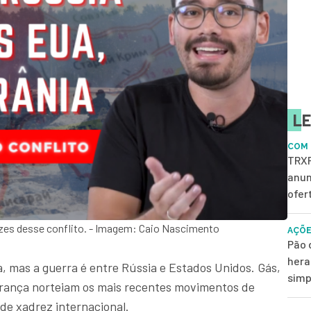
LE
COM 
TRXF
anun
ofer
aízes desse conflito. - Imagem: Caio Nascimento
AÇÕE
Pão 
hera
, mas a guerra é entre Rússia e Estados Unidos. Gás,
simp
urança norteiam os mais recentes movimentos de
de xadrez internacional.