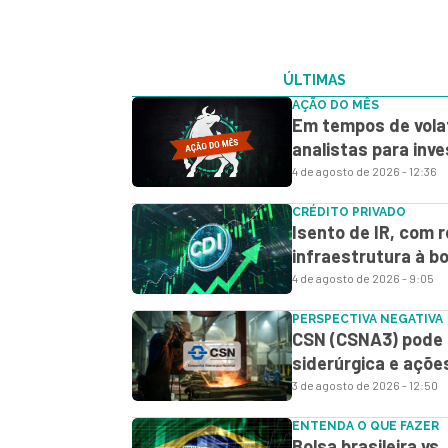
ÚLTIMAS
AÇÃO DO MÊS
Em tempos de volat
analistas para inv
4 de agosto de 2026 - 12:36
CRÉDITO PRIVADO
Isento de IR, com 
infraestrutura à b
4 de agosto de 2026 - 9:05
PERSPECTIVA NEGATIVA
CSN (CSNA3) pode d
siderúrgica e açõe
3 de agosto de 2026 - 12:50
ENTENDA O QUE FAZER
Bolsa brasileira vs