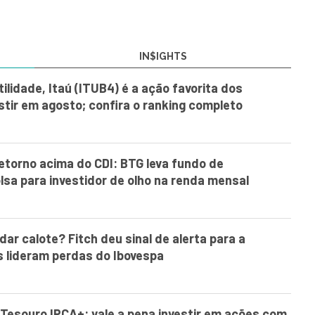
IN$IGHTS
ilidade, Itaú (ITUB4) é a ação favorita dos
estir em agosto; confira o ranking completo
retorno acima do CDI: BTG leva fundo de
olsa para investidor de olho na renda mensal
ar calote? Fitch deu sinal de alerta para a
s lideram perdas do Ibovespa
. Tesouro IPCA+: vale a pena investir em ações com