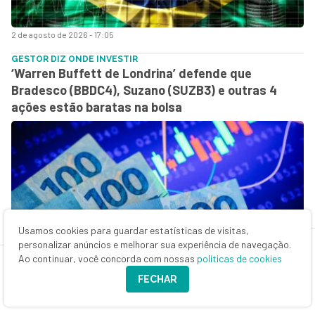
2 de agosto de 2026 - 17:05
GESTOR DIZ ONDE INVESTIR
‘Warren Buffett de Londrina’ defende que
Bradesco (BBDC4), Suzano (SUZB3) e outras 4
ações estão baratas na bolsa
Usamos cookies para guardar estatísticas de visitas,
personalizar anúncios e melhorar sua experiência de navegação.
2 de agosto de 2026 - 13:35
Ao continuar, você concorda com nossas
políticas de cookies
FECHAR
VEJA QUATRO AÇÕES PARA COMPRAR AGORA
O problema crônico da bolsa brasileira: por que
investir em ações no Brasil é um “videogame no