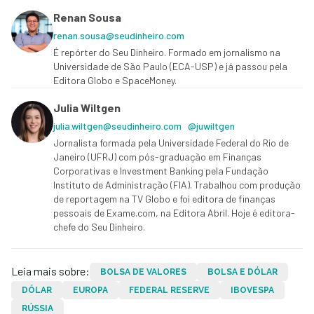
Renan Sousa
renan.sousa@seudinheiro.com
É repórter do Seu Dinheiro. Formado em jornalismo na
Universidade de São Paulo (ECA-USP) e já passou pela
Editora Globo e SpaceMoney.
Julia Wiltgen
julia.wiltgen@seudinheiro.com
@juwiltgen
Jornalista formada pela Universidade Federal do Rio de
Janeiro (UFRJ) com pós-graduação em Finanças
Corporativas e Investment Banking pela Fundação
Instituto de Administração (FIA). Trabalhou com produção
de reportagem na TV Globo e foi editora de finanças
pessoais de Exame.com, na Editora Abril. Hoje é editora-
chefe do Seu Dinheiro.
Leia mais sobre:
BOLSA DE VALORES
BOLSA E DÓLAR
DÓLAR
EUROPA
FEDERAL RESERVE
IBOVESPA
RÚSSIA