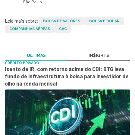
São Paulo
Leia mais sobre:
BOLSA DE VALORES
BOLSA E DÓLAR
COMPANHIAS AÉREAS
CVC
ÚLTIMAS
IN$IGHTS
CRÉDITO PRIVADO
Isento de IR, com retorno acima do CDI: BTG leva
fundo de infraestrutura à bolsa para investidor de
olho na renda mensal