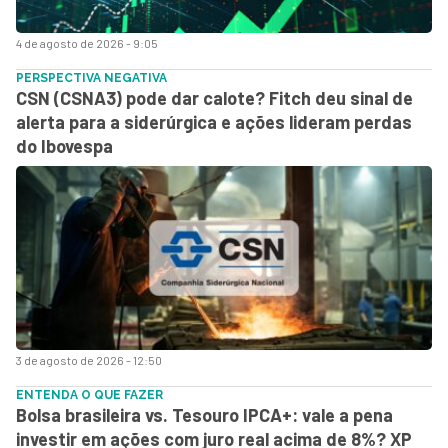
4 de agosto de 2026 - 9:05
PERSPECTIVA NEGATIVA
CSN (CSNA3) pode dar calote? Fitch deu sinal de
alerta para a siderúrgica e ações lideram perdas
do Ibovespa
3 de agosto de 2026 - 12:50
ENTENDA O QUE FAZER
Bolsa brasileira vs. Tesouro IPCA+: vale a pena
investir em ações com juro real acima de 8%? XP