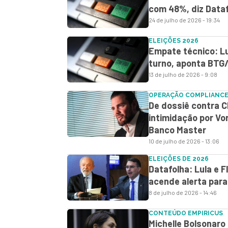
com 48%, diz Data
24 de julho de 2026 - 19:34
ELEIÇÕES 2026
Empate técnico: Lu
turno, aponta BTG
13 de julho de 2026 - 9:08
OPERAÇÃO COMPLIANCE
De dossiê contra C
intimidação por Vo
Banco Master
10 de julho de 2026 - 13:06
ELEIÇÕES DE 2026
Datafolha: Lula e 
acende alerta para
8 de julho de 2026 - 14:46
CONTEÚDO EMPIRICUS
Michelle Bolsonaro é