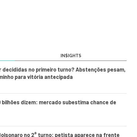
IN$IGHTS
r decididas no primeiro turno? Abstenções pesam,
minho para vitória antecipada
0 bilhões dizem: mercado subestima chance de
Bolsonaro no 2° turno: petista aparece na frente