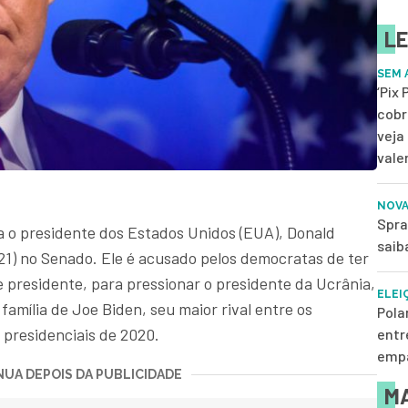
LE
SEM 
‘Pix
cobr
veja
vale
NOVA
Spra
 o presidente dos Estados Unidos (EUA), Donald
saib
21) no Senado. Ele é acusado pelos democratas de ter
e presidente, para pressionar o presidente da Ucrânia,
ELEI
 família de Joe Biden, seu maior rival entre os
Pola
 presidenciais de 2020.
entr
empa
UA DEPOIS DA PUBLICIDADE
MA