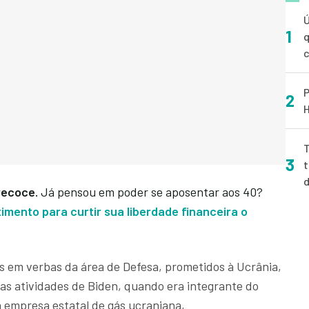
Ú
1
q
P
2
H
T
3
t
precoce.
Já pensou em poder se aposentar aos 40?
imento para curtir sua liberdade financeira o
s em verbas da área de Defesa, prometidos à Ucrânia,
r as atividades de Biden, quando era integrante do
 empresa estatal de gás ucraniana,