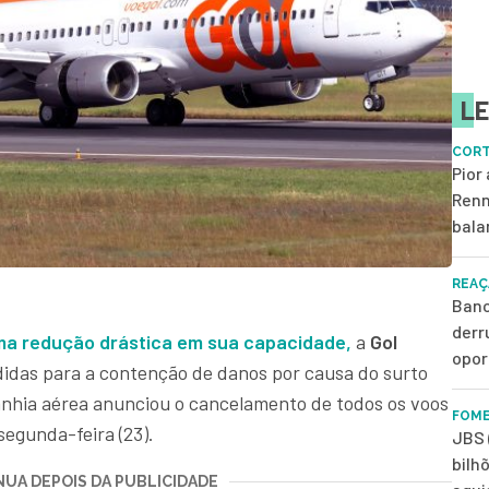
LE
CORT
Pior
Renn
bala
REAÇ
Banc
derr
a redução drástica em sua capacidade,
a
Gol
opor
didas para a contenção de danos por causa do surto
nhia aérea anunciou o cancelamento de todos os voos
FOME
segunda-feira (23).
JBS 
bilh
UA DEPOIS DA PUBLICIDADE