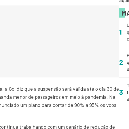
aqui
MA
Ú
1
q
P
2
q
d
T
a Gol diz que a suspensão será válida até o dia 30 de
3
t
manda menor de passageiros em meio à pandemia. Na
anunciado um plano para cortar de 90% a 95% os voos
 continua trabalhando com um cenário de redução de