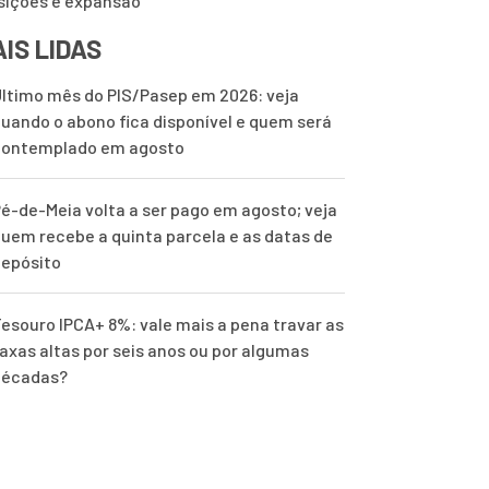
sições e expansão
IS LIDAS
ltimo mês do PIS/Pasep em 2026: veja
uando o abono fica disponível e quem será
contemplado em agosto
é-de-Meia volta a ser pago em agosto; veja
uem recebe a quinta parcela e as datas de
epósito
esouro IPCA+ 8%: vale mais a pena travar as
axas altas por seis anos ou por algumas
décadas?