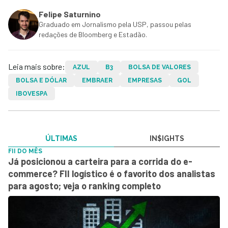
Felipe Saturnino
Graduado em Jornalismo pela USP, passou pelas
redações de Bloomberg e Estadão.
Leia mais sobre:
AZUL
B3
BOLSA DE VALORES
BOLSA E DÓLAR
EMBRAER
EMPRESAS
GOL
IBOVESPA
ÚLTIMAS
IN$IGHTS
FII DO MÊS
Já posicionou a carteira para a corrida do e-
commerce? FII logístico é o favorito dos analistas
para agosto; veja o ranking completo