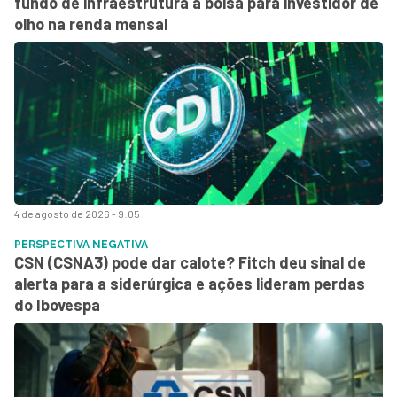
fundo de infraestrutura à bolsa para investidor de
olho na renda mensal
4 de agosto de 2026 - 9:05
PERSPECTIVA NEGATIVA
CSN (CSNA3) pode dar calote? Fitch deu sinal de
alerta para a siderúrgica e ações lideram perdas
do Ibovespa