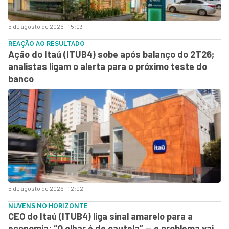
5 de agosto de 2026 - 15:03
REAÇÃO AO RESULTADO
Ação do Itaú (ITUB4) sobe após balanço do 2T26;
analistas ligam o alerta para o próximo teste do
banco
5 de agosto de 2026 - 12:02
NUVENS NO HORIZONTE
CEO do Itaú (ITUB4) liga sinal amarelo para a
economia: “O olhar é de cautela” — e problema vai