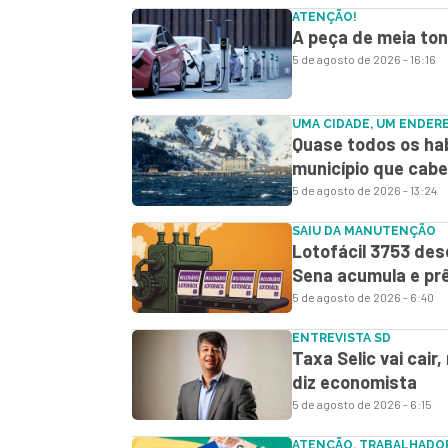
ATENÇÃO!
A peça de meia ton
5 de agosto de 2026 - 16:16
UMA CIDADE, UM ENDER
Quase todos os hab
município que cabe
5 de agosto de 2026 - 13:24
SAIU DA MANUTENÇÃO
Lotofácil 3753 des
Sena acumula e prê
5 de agosto de 2026 - 6:40
ENTREVISTA SD
Taxa Selic vai cair
diz economista
5 de agosto de 2026 - 6:15
ATENÇÃO, TRABALHADO