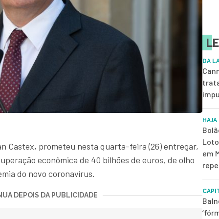
LE
DA L
Cann
trat
impu
HAJA
Bolã
Loto
n Castex, prometeu nesta quarta-feira (26) entregar,
em M
uperação econômica de 40 bilhões de euros, de olho
repe
mia do novo coronavírus.
CAPI
UA DEPOIS DA PUBLICIDADE
Baln
‘fór