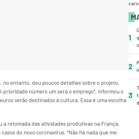
caro
MA
Ú
1
q
P
2
H
x, no entanto, deu poucos detalhes sobre o projeto,
T
"A prioridade número um será o emprego", informou o
3
t
e euros serão destinados à cultura. Essa é uma escolha
u a retomada das atividades produtivas na França,
casos do novo coronavírus. "Não há nada que me