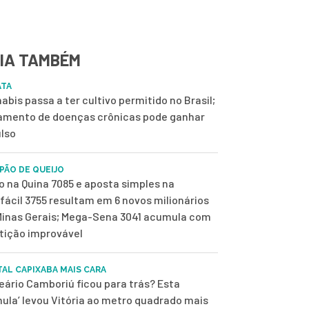
IA TAMBÉM
ATA
abis passa a ter cultivo permitido no Brasil;
amento de doenças crônicas pode ganhar
lso
 PÃO DE QUEIJO
o na Quina 7085 e aposta simples na
fácil 3755 resultam em 6 novos milionários
inas Gerais; Mega-Sena 3041 acumula com
tição improvável
TAL CAPIXABA MAIS CARA
eário Camboriú ficou para trás? Esta
mula’ levou Vitória ao metro quadrado mais