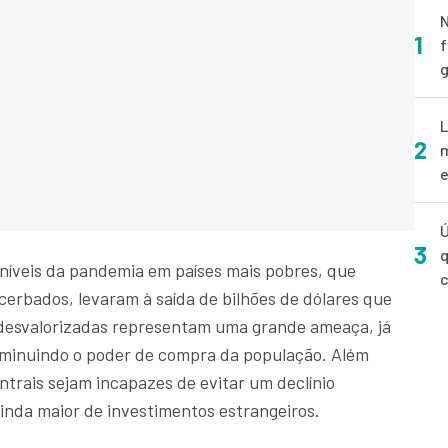
N
1
f
g
L
2
m
e
Ú
3
q
 níveis da pandemia em países mais pobres, que
cerbados, levaram à saída de bilhões de dólares que
desvalorizadas representam uma grande ameaça, já
iminuindo o poder de compra da população. Além
ntrais sejam incapazes de evitar um declínio
inda maior de investimentos estrangeiros.