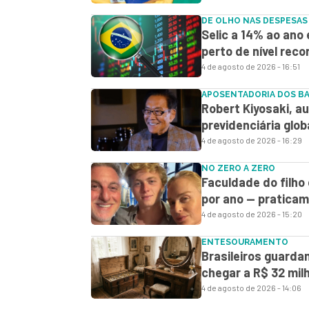
DE OLHO NAS DESPESAS
Selic a 14% ao ano 
perto de nível reco
4 de agosto de 2026 - 16:51
APOSENTADORIA DOS B
Robert Kiyosaki, aut
previdenciária glob
4 de agosto de 2026 - 16:29
NO ZERO A ZERO
Faculdade do filho
por ano — pratica
4 de agosto de 2026 - 15:20
ENTESOURAMENTO
Brasileiros guard
chegar a R$ 32 mil
4 de agosto de 2026 - 14:06