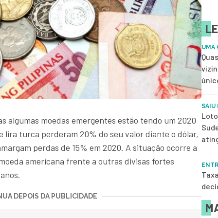
LE
UMA 
Quas
vizi
únic
SAIU
Loto
mas algumas moedas emergentes estão tendo um 2020
Sude
 e lira turca perderam 20% do seu valor diante o dólar,
atin
 amargam perdas de 15% em 2020. A situação ocorre a
 moeda americana frente a outras divisas fortes
ENTR
 anos.
Taxa
deci
UA DEPOIS DA PUBLICIDADE
MA