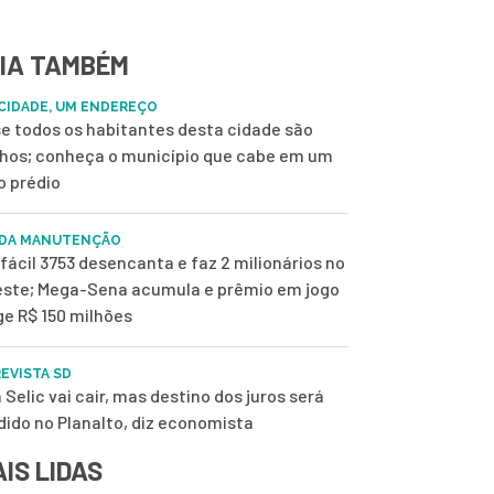
IA TAMBÉM
CIDADE, UM ENDEREÇO
e todos os habitantes desta cidade são
nhos; conheça o município que cabe em um
o prédio
 DA MANUTENÇÃO
fácil 3753 desencanta e faz 2 milionários no
ste; Mega-Sena acumula e prêmio em jogo
ge R$ 150 milhões
EVISTA SD
 Selic vai cair, mas destino dos juros será
dido no Planalto, diz economista
IS LIDAS