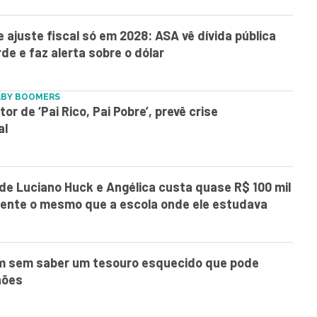
e ajuste fiscal só em 2028: ASA vê dívida pública
rde e faz alerta sobre o dólar
ABY BOOMERS
or de ‘Pai Rico, Pai Pobre’, prevê crise
al
 de Luciano Huck e Angélica custa quase R$ 100 mil
mente o mesmo que a escola onde ele estudava
am sem saber um tesouro esquecido que pode
hões