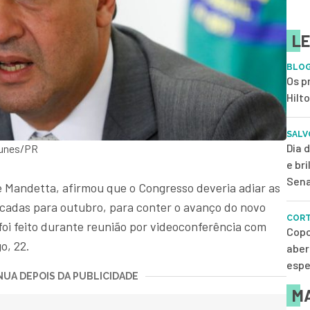
LE
BLOG
Os p
Hilt
SALV
Dia 
tunes/PR
e br
Sena
e Mandetta, afirmou que o Congresso deveria adiar as
rcadas para outubro, para conter o avanço do novo
CORT
foi feito durante reunião por videoconferência com
Copo
o, 22.
aber
espe
UA DEPOIS DA PUBLICIDADE
MA