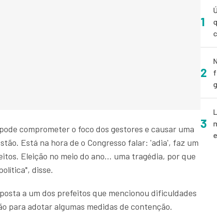
Ú
1
q
N
2
f
g
L
3
m
l pode comprometer o foco dos gestores e causar uma
e
stão. Está na hora de o Congresso falar: 'adia', faz um
tos. Eleição no meio do ano... uma tragédia, por que
lítica", disse.
sposta a um dos prefeitos que mencionou dificuldades
gião para adotar algumas medidas de contenção.