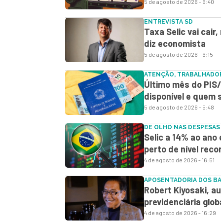
5 de agosto de 2026 - 6:40
ENTREVISTA SD
Taxa Selic vai cair
diz economista
5 de agosto de 2026 - 6:15
ATENÇÃO, TRABALHADO
Último mês do PIS/
disponível e quem
5 de agosto de 2026 - 5:48
DE OLHO NAS DESPESAS
Selic a 14% ao ano 
perto de nível reco
4 de agosto de 2026 - 16:51
APOSENTADORIA DOS B
Robert Kiyosaki, aut
previdenciária glob
4 de agosto de 2026 - 16:29