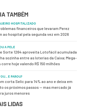
IA TAMBÉM
UEIRO HOSPITALIZADO
roblemas financeiros que levaram Perez
on ao hospital pela segunda vez em 2026
OU A PELE
de Sorte 1264 aproveita Lotofácil acumulada
ilha sozinha entre as loterias da Caixa; Mega-
 corre hoje valendo R$ 150 milhões
OU... E PAROU?
m corta Selic para 14% ao ano e deixa em
to os próximos passos — mas mercado já
ra juros menores
IS LIDAS