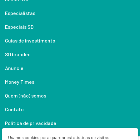
Especialistas
Especiais SD
Guias de investimento
SD branded
Anuncie
Money Times
Quem (não) somos
Contato
Política de privacidade
Lifestyle
Usamos cookies para guardar estatísticas de visitas,