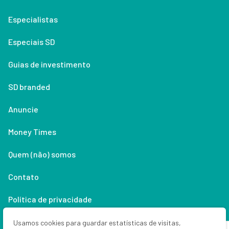
Especialistas
Especiais SD
Guias de investimento
SD branded
Anuncie
Money Times
Quem (não) somos
Contato
Política de privacidade
Lifestyle
Usamos cookies para guardar estatísticas de visitas,