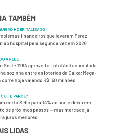
IA TAMBÉM
UEIRO HOSPITALIZADO
roblemas financeiros que levaram Perez
on ao hospital pela segunda vez em 2026
OU A PELE
de Sorte 1264 aproveita Lotofácil acumulada
ilha sozinha entre as loterias da Caixa; Mega-
 corre hoje valendo R$ 150 milhões
OU... E PAROU?
m corta Selic para 14% ao ano e deixa em
to os próximos passos — mas mercado já
ra juros menores
IS LIDAS