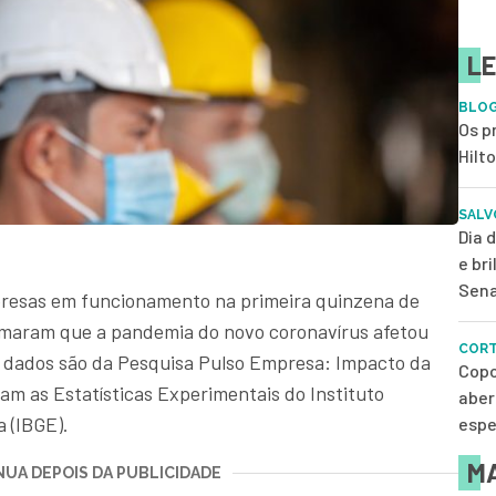
LE
BLOG
Os p
Hilt
SALV
Dia 
e br
Sena
mpresas em funcionamento na primeira quinzena de
ormaram que a pandemia do novo coronavírus afetou
CORT
s dados são da Pesquisa Pulso Empresa: Impacto da
Copo
am as Estatísticas Experimentais do Instituto
aber
a (IBGE).
espe
MA
UA DEPOIS DA PUBLICIDADE