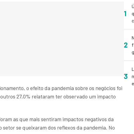
Ú
1
q
N
2
f
g
L
3
m
e
namento, o efeito da pandemia sobre os negócios foi
 outros 27,0% relataram ter observado um impacto
foram as que mais sentiram impactos negativos da
 setor se queixaram dos reflexos da pandemia. No