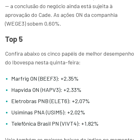
— a conclusão do negócio ainda está sujeita à
aprovação do Cade. As ações ON da companhia
(WEGE3) sobem 0,60%.
Top 5
Confira abaixo os cinco papéis de melhor desempenho
do Ibovespa nesta quinta-feira:
Marfrig ON (BEEF3): +2,35%
Hapvida ON (HAPV3): +2,33%
Eletrobras PNB (ELET6): +2,07%
Usiminas PNA (USIM5): +2,02%
Telefônica Brasil PN (VIVT4): +1,82%
Veja também as maiores baixas do índice no momento: