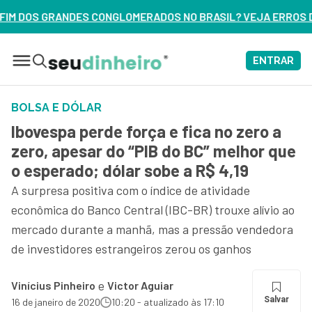
ADOS NO BRASIL? VEJA ERROS DE 3 DELES – ASSISTA AGORA
ENTRAR
BOLSA E DÓLAR
Ibovespa perde força e fica no zero a
zero, apesar do “PIB do BC” melhor que
o esperado; dólar sobe a R$ 4,19
A surpresa positiva com o índice de atividade
econômica do Banco Central (IBC-BR) trouxe alívio ao
mercado durante a manhã, mas a pressão vendedora
de investidores estrangeiros zerou os ganhos
e
Vinícius Pinheiro
Victor Aguiar
Salvar
16 de janeiro de 2020
10:20 - atualizado às 17:10