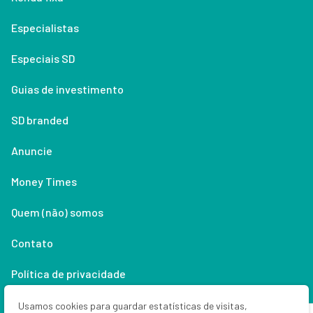
Especialistas
Especiais SD
Guias de investimento
SD branded
Anuncie
Money Times
Quem (não) somos
Contato
Política de privacidade
Lifestyle
Usamos cookies para guardar estatísticas de visitas,