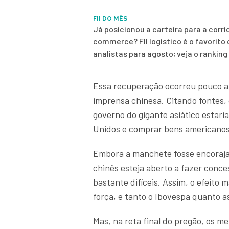
FII DO MÊS
Já posicionou a carteira para a corri
commerce? FII logístico é o favorito
analistas para agosto; veja o rankin
Essa recuperação ocorreu pouco an
imprensa chinesa. Citando fontes,
governo do gigante asiático estari
Unidos e comprar bens americanos
Embora a manchete fosse encorajad
chinês esteja aberto a fazer conc
bastante difíceis. Assim, o efeito
força, e tanto o Ibovespa quanto 
Mas, na reta final do pregão, os 