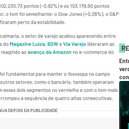
 102.230,73 pontos (-0,92%) e os 103.179,90 pontos
ior, o tom foi semelhante: o Dow Jones (+0,28%), o S&P
ficaram perto da estabilidade.
 calmaria, o setor de varejo acabou aparecendo entre
es do
Magazine Luiza
,
B2W
e
Via Varejo
lideraram as
RE
, reagindo ao
avanço da Amazon
no e-commerce do
Ent
ver
foi fundamental para manter o Ibovespa no campo
con
— outros setores, como o bancário, também operaram
om esses dois segmentos no vermelho e com o tom mais
nterrompeu a sequência de quatro altas consecutivas.
UA DEPOIS DA PUBLICIDADE