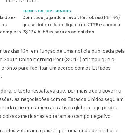
TRIMESTRE DOS SONHOS
da do e-
Com tudo jogando a favor, Petrobras (PETR4)
 dos
quase dobra o lucro líquido no 2T26 e anuncia
g completo
R$ 17,4 bilhões para os acionistas
tes das 13h, em função de uma notícia publicada pela
 o South China Morning Post (SCMP) afirmou que o
a pronto para facilitar um acordo com os Estados
.
ora, o texto ressaltava que, por mais que o governo
essões, as negociações com os Estados Unidos seguiam
 manada que deu ânimo aos ativos globais logo perdeu
as bolsas americanas voltaram ao campo negativo.
mercados voltaram a passar por uma onda de melhora,