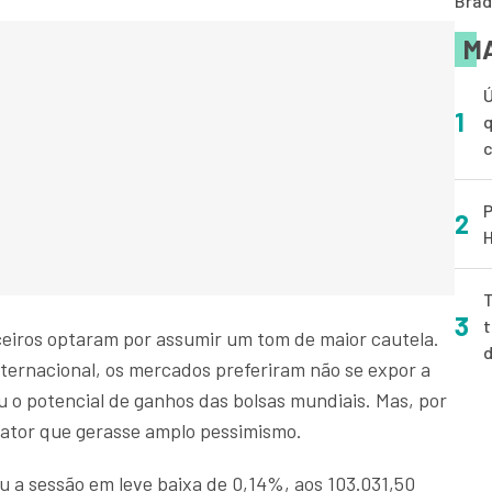
Brad
MA
Ú
1
q
P
2
H
T
3
t
nceiros optaram por assumir um tom de maior cautela.
ternacional, os mercados preferiram não se expor a
ou o potencial de ganhos das bolsas mundiais. Mas, por
fator que gerasse amplo pessimismo.
 a sessão em leve baixa de 0,14%, aos 103.031,50