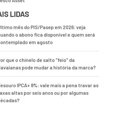
esco Asset
IS LIDAS
ltimo mês do PIS/Pasep em 2026: veja
uando o abono fica disponível e quem será
contemplado em agosto
or que o chinelo de salto "feio" da
avaianas pode mudar a história da marca?
esouro IPCA+ 8%: vale mais a pena travar as
axas altas por seis anos ou por algumas
décadas?