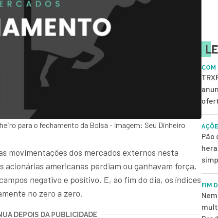
LE
COM 
TRXF
anun
ofer
heiro para o fechamento da Bolsa - Imagem: Seu Dinheiro
AÇÕE
Pão 
hera
as movimentações dos mercados externos nesta
simp
ças acionárias americanas perdiam ou ganhavam força,
 campos negativo e positivo. E, ao fim do dia, os índices
FIM 
amente no zero a zero.
Nem 
mult
UA DEPOIS DA PUBLICIDADE