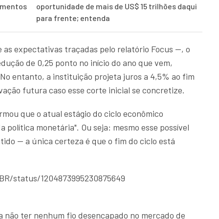
timentos
oportunidade de mais de US$ 15 trilhões daqui
para frente; entenda
 as expectativas traçadas pelo relatório Focus —, o
ução de 0,25 ponto no início do ano que vem,
No entanto, a instituição projeta juros a 4,5% ao fim
ação futura caso esse corte inicial se concretize.
irmou que o atual estágio do ciclo econômico
 política monetária". Ou seja: mesmo esse possível
tido — a única certeza é que o fim do ciclo está
lBR/status/1204873995230875649
a não ter nenhum fio desencapado no mercado de