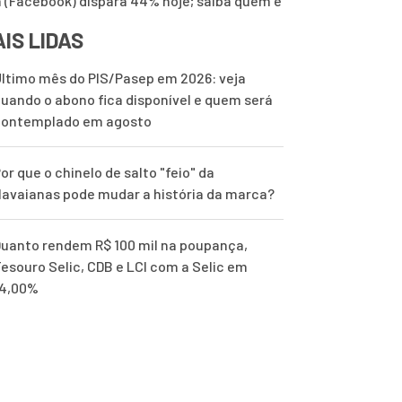
 (Facebook) dispara 44% hoje; saiba quem é
IS LIDAS
ltimo mês do PIS/Pasep em 2026: veja
uando o abono fica disponível e quem será
contemplado em agosto
or que o chinelo de salto "feio" da
avaianas pode mudar a história da marca?
uanto rendem R$ 100 mil na poupança,
esouro Selic, CDB e LCI com a Selic em
14,00%