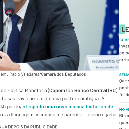
LE
COB
Inve
colo
arri
gem: Pablo Valadares/Câmara dos Deputados
SEMA
Que 
pont
 de Política Monetária (
Copom
) do
Banco Central
(
BC
),
foi 
nstituição havia assumido uma postura ambígua. A
0,5 ponto,
atingindo uma nova mínima histórica de
NO V
turo, a linguagem assumida me pareceu... escorregadia.
Bitc
qued
UA DEPOIS DA PUBLICIDADE