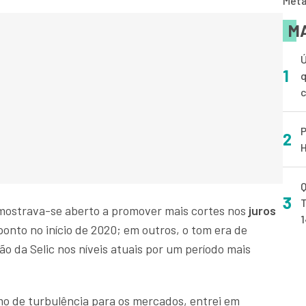
Meta
MA
Ú
1
q
P
2
H
Q
3
T
mostrava-se aberto a promover mais cortes nos
juros
onto no início de 2020; em outros, o tom era de
o da Selic nos níveis atuais por um período mais
mo de turbulência para os mercados, entrei em