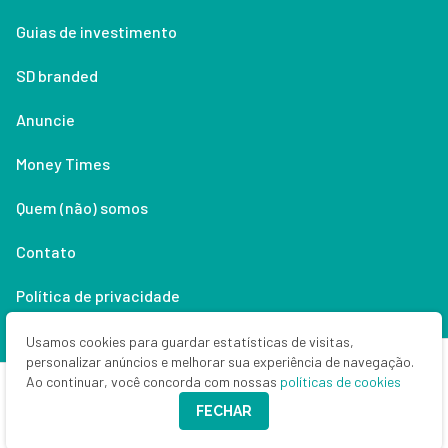
Guias de investimento
SD branded
Anuncie
Money Times
Quem (não) somos
Contato
Política de privacidade
Lifestyle
Usamos cookies para guardar estatísticas de visitas,
personalizar anúncios e melhorar sua experiência de navegação.
Ao continuar, você concorda com nossas
políticas de cookies
Copyright © 2026 Seu Dinheiro. Todos os direitos reservados.
FECHAR
CNPJ: 33.523.405/0001-63