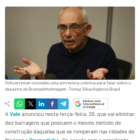
Schvartsman concedeu uma entrevista coletiva para falar sobre o
desastre de BrumadinhoImagem: Tomaz Silva/Agência Brasil
A
Vale
anunciou nesta terça-feira, 29, que vai eliminar
dez barragens que possuem o mesmo método de
construção daquelas que se romperam nas cidades de
Mariana e
Brumadinho
. De acordo com o presidente