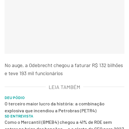
No auge, a Odebrecht chegou a faturar R$ 132 bilhões
e teve 193 mil funcionários
LEIA TAMBÉM
DEU PÓDIO
O terceiro maior lucro da história: a combinação
explosiva que incendiou a Petrobras (PETR4)
SD ENTREVISTA
Como o Mercantil (BMEB4) chegou a 41% de ROE sem
entrar na briga dos bancões — e o alerta do CFO para 2027