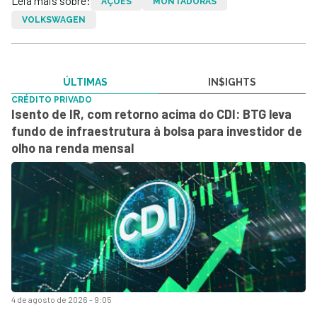
Leia mais sobre:
AÇÕES
MONTADORAS
VOLKSWAGEN
ÚLTIMAS
IN$IGHTS
CRÉDITO PRIVADO
Isento de IR, com retorno acima do CDI: BTG leva
fundo de infraestrutura à bolsa para investidor de
olho na renda mensal
4 de agosto de 2026 - 9:05