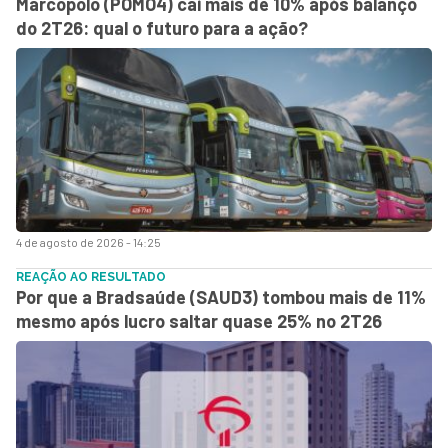
Marcopolo (POMO4) cai mais de 10% após balanço
do 2T26: qual o futuro para a ação?
4 de agosto de 2026 - 14:25
REAÇÃO AO RESULTADO
Por que a Bradsaúde (SAUD3) tombou mais de 11%
mesmo após lucro saltar quase 25% no 2T26