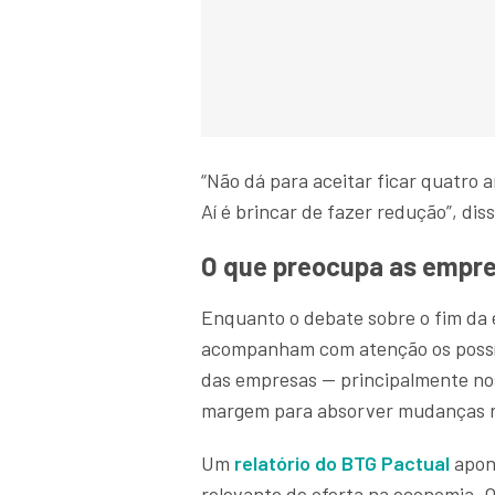
“Não dá para aceitar ficar quatro 
Aí é brincar de fazer redução”, diss
O que preocupa as empr
Enquanto o debate sobre o fim da 
acompanham com atenção os possív
das empresas — principalmente n
margem para absorver mudanças r
Um
relatório do BTG Pactual
apont
relevante de oferta na economia. 