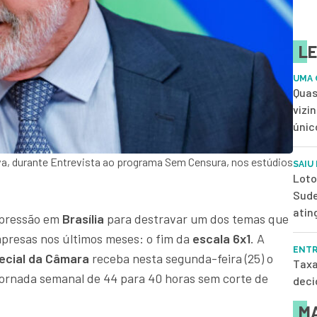
LE
UMA 
Quas
vizi
únic
ilva, durante Entrevista ao programa Sem Censura, nos estúdios
SAIU
Loto
Sude
atin
 pressão em
Brasília
para destravar um dos temas que
presas nos últimos meses: o fim da
escala 6x1
. A
ENTR
ecial da Câmara
receba nesta segunda-feira (25) o
Taxa
 jornada semanal de 44 para 40 horas sem corte de
deci
MA