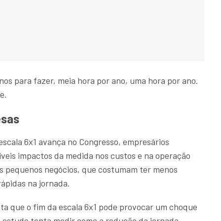
anos para fazer, meia hora por ano, uma hora por ano.
e.
esas
escala 6x1 avança no Congresso, empresários
eis impactos da medida nos custos e na operação
os pequenos negócios, que costumam ter menos
ápidas na jornada.
a que o fim da escala 6x1 pode provocar um choque
O estudo tenta medir como a redução da jornada