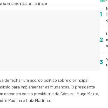
UA DEPOIS DA PUBLICIDADE
N
1
f
g
L
2
m
e
V
3
B
 de fechar um acordo político sobre o principal
ransição para implementar as mudanças. O presidente
 encontro com o presidente da Câmara, Hugo Motta,
dre Padilha e Luiz Marinho.