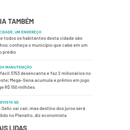
IA TAMBÉM
CIDADE, UM ENDEREÇO
e todos os habitantes desta cidade são
nhos; conheça o município que cabe em um
o prédio
 DA MANUTENÇÃO
fácil 3753 desencanta e faz 2 milionários no
ste; Mega-Sena acumula e prêmio em jogo
ge R$ 150 milhões
EVISTA SD
 Selic vai cair, mas destino dos juros será
dido no Planalto, diz economista
IS LIDAS