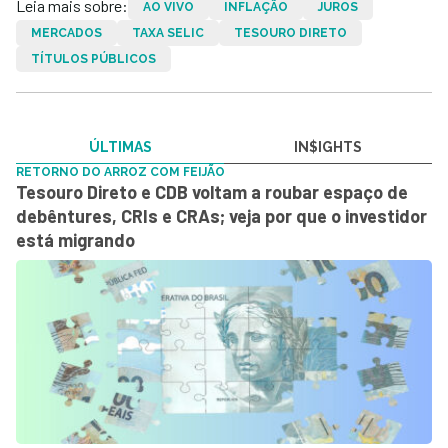
Leia mais sobre:
AO VIVO
INFLAÇÃO
JUROS
MERCADOS
TAXA SELIC
TESOURO DIRETO
TÍTULOS PÚBLICOS
ÚLTIMAS
IN$IGHTS
RETORNO DO ARROZ COM FEIJÃO
Tesouro Direto e CDB voltam a roubar espaço de
debêntures, CRIs e CRAs; veja por que o investidor
está migrando