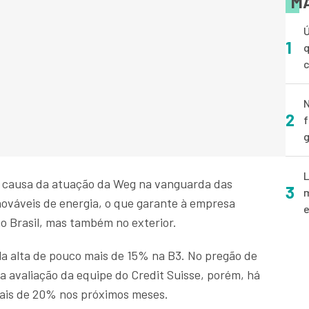
MA
Ú
1
q
N
2
f
g
L
r causa da atuação da Weg na vanguarda das
3
m
ováveis de energia, o que garante à empresa
e
 Brasil, mas também no exterior.
 alta de pouco mais de 15% na B3. No pregão de
a avaliação da equipe do Credit Suisse, porém, há
is de 20% nos próximos meses.