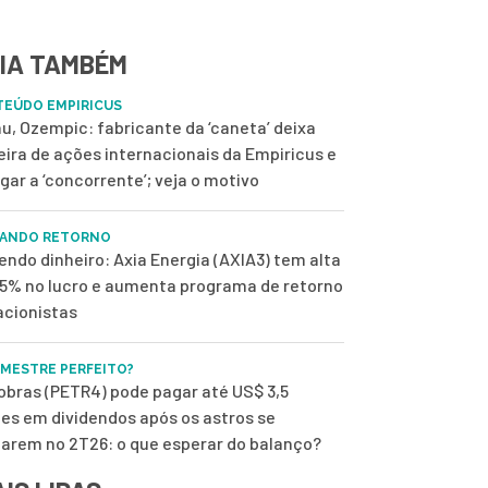
IA TAMBÉM
EÚDO EMPIRICUS
u, Ozempic: fabricante da ‘caneta’ deixa
eira de ações internacionais da Empiricus e
ugar a ‘concorrente’; veja o motivo
ANDO RETORNO
endo dinheiro: Axia Energia (AXIA3) tem alta
,5% no lucro e aumenta programa de retorno
acionistas
IMESTRE PERFEITO?
obras (PETR4) pode pagar até US$ 3,5
ões em dividendos após os astros se
harem no 2T26: o que esperar do balanço?