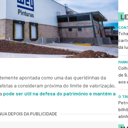
LE
CONT
Tcha
cart
dá l
FARM
Colh
de 9
temente apontada como uma das queridinhas da
aos 
listas a consideram próxima do limite de valorização,
a
pode ser útil na defesa do patrimônio e mantêm a
O TR
Petr
bilh
UA DEPOIS DA PUBLICIDADE
alin