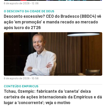
6 de agosto de 2026 - 12:06
O DESCONTO DA CIDADE DE DEUS
Desconto excessivo? CEO do Bradesco (BBDC4) vê
ação ‘em promoção’ e manda recado ao mercado
após lucro do 2T26
6 de agosto de 2026 - 10:56
CONTEÚDO EMPIRICUS
Tchau, Ozempic: fabricante da ‘caneta’ deixa
carteira de ações internacionais da Empiricus e dá
lugar a ‘concorrente’; veja o motivo