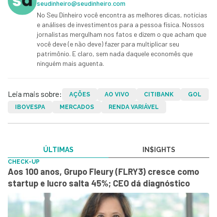
seudinheiro@seudinheiro.com
No Seu Dinheiro você encontra as melhores dicas, notícias
e análises de investimentos para a pessoa física. Nossos
jornalistas mergulham nos fatos e dizem o que acham que
você deve (e não deve) fazer para multiplicar seu
patrimônio. E claro, sem nada daquele economês que
ninguém mais aguenta.
Leia mais sobre:
AÇÕES
AO VIVO
CITIBANK
GOL
IBOVESPA
MERCADOS
RENDA VARIÁVEL
ÚLTIMAS
IN$IGHTS
CHECK-UP
Aos 100 anos, Grupo Fleury (FLRY3) cresce como
startup e lucro salta 45%; CEO dá diagnóstico