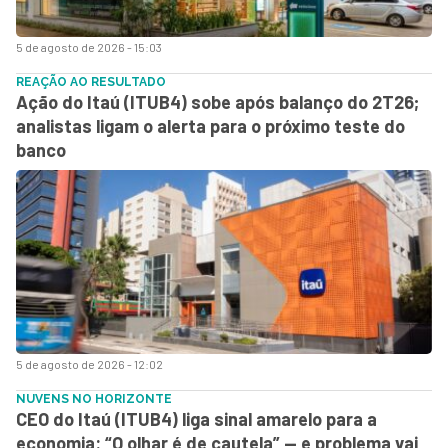
5 de agosto de 2026 - 15:03
REAÇÃO AO RESULTADO
Ação do Itaú (ITUB4) sobe após balanço do 2T26;
analistas ligam o alerta para o próximo teste do
banco
5 de agosto de 2026 - 12:02
NUVENS NO HORIZONTE
CEO do Itaú (ITUB4) liga sinal amarelo para a
economia: “O olhar é de cautela” — e problema vai