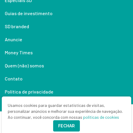
Especiais SD
Guias de investimento
SD branded
Anuncie
Money Times
Quem (não) somos
Contato
Política de privacidade
Lifestyle
Usamos cookies para guardar estatísticas de visitas,
personalizar anúncios e melhorar sua experiência de navegação.
Ao continuar, você concorda com nossas
políticas de cookies
Copyright © 2026 Seu Dinheiro. Todos os direitos reservados.
FECHAR
CNPJ: 33.523.405/0001-63