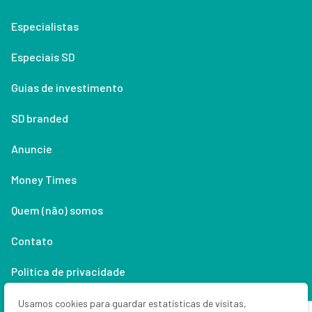
Especialistas
Especiais SD
Guias de investimento
SD branded
Anuncie
Money Times
Quem (não) somos
Contato
Política de privacidade
Lifestyle
Usamos cookies para guardar estatísticas de visitas,