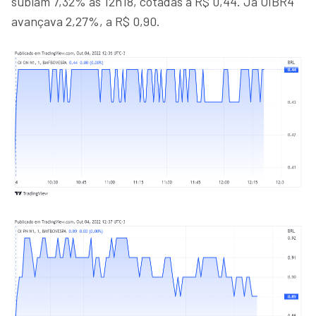
subiam 7,32% às 12h18, cotadas a R$ 0,44. Já OIBR4
avançava 2,27%, a R$ 0,90.