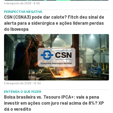
4 de agosto de 2026 - 9:05
PERSPECTIVA NEGATIVA
CSN (CSNA3) pode dar calote? Fitch deu sinal de
alerta para a siderúrgica e ações lideram perdas
do Ibovespa
3 de agosto de 2026 - 12:50
ENTENDA O QUE FAZER
Bolsa brasileira vs. Tesouro IPCA+: vale a pena
investir em ações com juro real acima de 8%? XP
dá o veredito