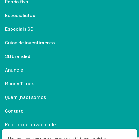
Renda fixa
Especialistas
Especiais SD
Guias de investimento
SD branded
Anuncie
Money Times
Quem (não) somos
Contato
Política de privacidade
Lifestyle
Usamos cookies para guardar estatísticas de visitas,