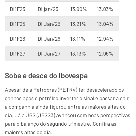
DI1F23
DI jan/23
13,90%
13,83%
DI1F25
DI Jan/25
13,21%
13,04%
DI1F26
DI Jan/26
13,11%
12,94%
DI1F27
DI Jan/27
13,13%
12,96%
Sobe e desce do Ibovespa
Apesar de a Petrobras (PETR4) ter desacelerado os
ganhos após o petróleo inverter o sinal e passar a cair,
a companhia ainda figurou entre as maiores altas do
dia. Já a JBS (JBSS3) avançou com boas perspectivas
para o balanço do segundo trimestre. Confira as
maiores altas do dia: