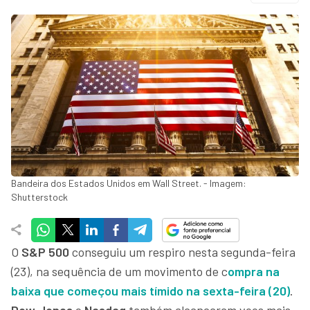
Bandeira dos Estados Unidos em Wall Street. - Imagem:
Shutterstock
O
S&P 500
conseguiu um respiro nesta segunda-feira
(23), na sequência de um movimento de c
ompra na
baixa que começou mais tímido na sexta-feira (20)
.
Dow Jones
e
Nasdaq
também alcançaram voos mais