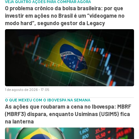
VEJA QUATRO AÇÕES PARA COMPRAR AGORA
O problema crônico da bolsa brasileira: por que
investir em ações no Brasil é um “videogame no
modo hard”, segundo gestor da Legacy
1 de agosto de 2026 - 17:05
O QUE MEXEU COM O IBOVESPA NA SEMANA
As ações que roubaram a cena no Ibovespa: MBRF
(MBRF3) dispara, enquanto Usiminas (USIM5) fica
na lanterna