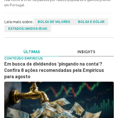
em Portugal.
Leia mais sobre:
BOLSA DE VALORES
BOLSA E DÓLAR
ESTADOS UNIDOS (EUA)
ÚLTIMAS
IN$IGHTS
CONTEÚDO EMPIRICUS
Em busca de dividendos ‘pingando na conta’?
Confira 8 ações recomendadas pela Empiricus
para agosto