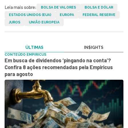
Leia mais sobre:
BOLSA DE VALORES
BOLSA E DÓLAR
ESTADOS UNIDOS (EUA)
EUROPA
FEDERAL RESERVE
JUROS
UNIÃO EUROPEIA
ÚLTIMAS
IN$IGHTS
CONTEÚDO EMPIRICUS
Em busca de dividendos ‘pingando na conta’?
Confira 8 ações recomendadas pela Empiricus
para agosto