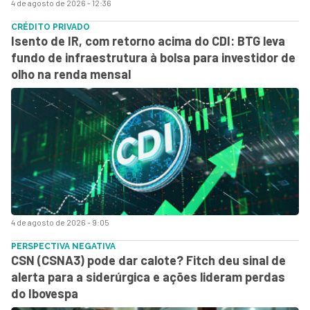
4 de agosto de 2026 - 12:36
CRÉDITO PRIVADO
Isento de IR, com retorno acima do CDI: BTG leva
fundo de infraestrutura à bolsa para investidor de
olho na renda mensal
4 de agosto de 2026 - 9:05
PERSPECTIVA NEGATIVA
CSN (CSNA3) pode dar calote? Fitch deu sinal de
alerta para a siderúrgica e ações lideram perdas
do Ibovespa