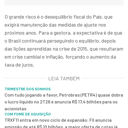
O grande risco é o desequilíbrio fiscal do País, que
exigirá manutenção das medidas de ajuste nos
próximos anos. Para a gestora, a expectativa é de que
o Brasil continuará perseguindo o equilíbrio, depois
das lições aprendidas na crise de 2015, que resultaram
em crise cambial e inflação, forçando o aumento da
taxa de juros.
LEIA TAMBÉM
TRIMESTRE DOS SONHOS
Com tudo jogando a favor, Petrobras (PETR4) quase dobra
o lucro líquido no 2T26 e anuncia R$ 17,4 bilhões para os
acionistas
COM FOME DE AQUISIÇÃO
TRXF11 entra em novo ciclo de expansão: FII anuncia
emissão de até R$ 10 bilhões, a maior oferta de cotas já