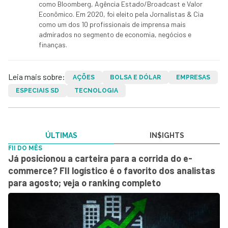
como Bloomberg, Agência Estado/Broadcast e Valor
Econômico. Em 2020, foi eleito pela Jornalistas & Cia
como um dos 10 profissionais de imprensa mais
admirados no segmento de economia, negócios e
finanças.
Leia mais sobre:
AÇÕES
BOLSA E DÓLAR
EMPRESAS
ESPECIAIS SD
TECNOLOGIA
ÚLTIMAS
IN$IGHTS
FII DO MÊS
Já posicionou a carteira para a corrida do e-
commerce? FII logístico é o favorito dos analistas
para agosto; veja o ranking completo