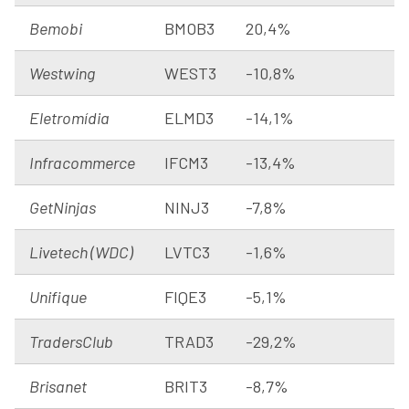
Bemobi
BMOB3
20,4%
Westwing
WEST3
-10,8%
Eletromídia
ELMD3
-14,1%
Infracommerce
IFCM3
-13,4%
GetNinjas
NINJ3
-7,8%
Livetech (WDC)
LVTC3
-1,6%
Unifique
FIQE3
-5,1%
TradersClub
TRAD3
-29,2%
Brisanet
BRIT3
-8,7%