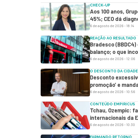
CHECK-UP
Aos 100 anos, Grup
45%; CEO dá diagn
6 de agosto de 2026 - 18:14
REAÇÃO AO RESULTADO
Bradesco (BBDC4) 
balanço; o que in
6 de agosto de 2026 - 12:06
O DESCONTO DA CIDADE
Desconto excessiv
promoção’ e manda
6 de agosto de 2026 - 10:56
CONTEÚDO EMPIRICUS
Tchau, Ozempic: fa
internacionais da E
6 de agosto de 2026 - 10:30
FARMANDO RETORNO