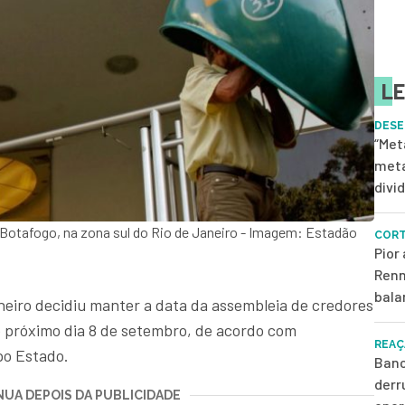
LE
DESE
“Met
meta
divi
 Botafogo, na zona sul do Rio de Janeiro - Imagem: Estadão
CORT
Pior
Renn
bala
neiro decidiu manter a data da assembleia de credores
 próximo dia 8 de setembro, de acordo com
REAÇ
po Estado.
Banc
derr
UA DEPOIS DA PUBLICIDADE