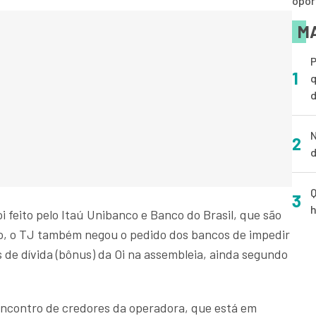
opor
MA
P
1
q
d
N
2
d
Q
3
h
i feito pelo Itaú Unibanco e Banco do Brasil, que são
o, o TJ também negou o pedido dos bancos de impedir
s de dívida (bônus) da Oi na assembleia, ainda segundo
encontro de credores da operadora, que está em