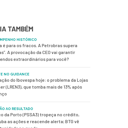
IA TAMBÉM
MPENHO HISTÓRICO
a é para os fracos. A Petrobras supera
s”. A provocação da CEO vai garantir
dendos extraordinários para você?
E NO GUIDANCE
 ação do Ibovespa hoje: o problema da Lojas
er (LREN3), que tomba mais de 13% após
nço
ÃO AO RESULTADO
o da Porto (PSSA3) tropeça no crédito,
uba as ações e reacende alerta; BTG vê