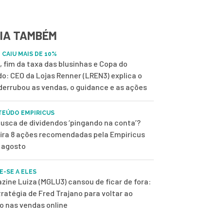
IA TAMBÉM
 CAIU MAIS DE 10%
, fim da taxa das blusinhas e Copa do
o: CEO da Lojas Renner (LREN3) explica o
derrubou as vendas, o guidance e as ações
EÚDO EMPIRICUS
usca de dividendos ‘pingando na conta’?
ira 8 ações recomendadas pela Empiricus
 agosto
E-SE A ELES
zine Luiza (MGLU3) cansou de ficar de fora:
tratégia de Fred Trajano para voltar ao
o nas vendas online