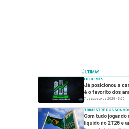
ÚLTIMAS
FII DO MÊS
Já posicionou a car
é o favorito dos an
7 de agosto de 2026 - 6:30
TRIMESTRE DOS SONHO
Com tudo jogando a
líquido no 2T26 e a